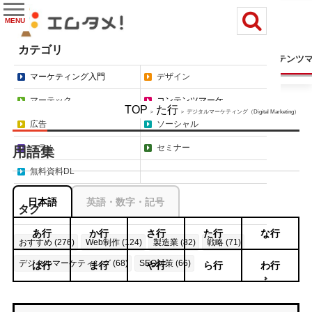
MENU
カテゴリ
マーケティング入門
デザイン
マーテック
コンテンツ
マーケティング入門
デザイン
マーテック
コンテンツマーケ
TOP
た行
＞
＞ デジタルマーケティング（Digital Marketing）
広告
ソーシャル
コラム
セミナー
用語集
無料資料DL
日本語
英語・数字・記号
タグ
あ行
か行
さ行
た行
な行
おすすめ (276)
Web制作 (124)
製造業 (82)
戦略 (71)
デジタルマーケティング (68)
SEO対策 (66)
は行
ま行
や行
ら行
わ行
もっと見る