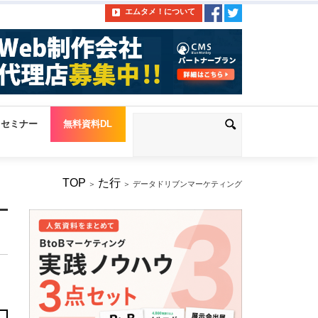
エムタメ！について
セミナー
無料資料DL
TOP
た行
＞
＞ データドリブンマーケティング