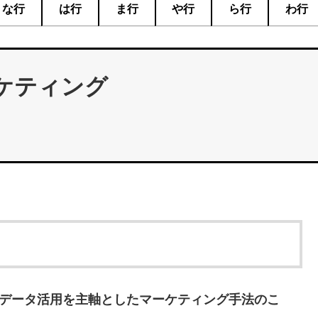
な行
は行
ま行
や行
ら行
わ行
ケティング
データ活用を主軸としたマーケティング手法のこ