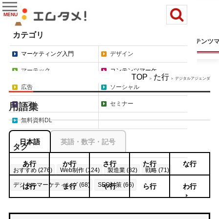
MENU
カテゴリ
マーケティング入門
デザイン
マーテック
コンテンツ
マーケティング入門
デザイン
マーテック
コンテンツマーケ
TOP
た行
＞
＞ デジタルアジェンダ
広告
ソーシャル
コラム
セミナー
用語集
無料資料DL
日本語
英語・数字・記号
タグ
あ行
か行
さ行
た行
な行
おすすめ (276)
Web制作 (124)
製造業 (82)
戦略 (71)
デジタルマーケティング (68)
SEO対策 (66)
は行
ま行
や行
ら行
わ行
もっと見る