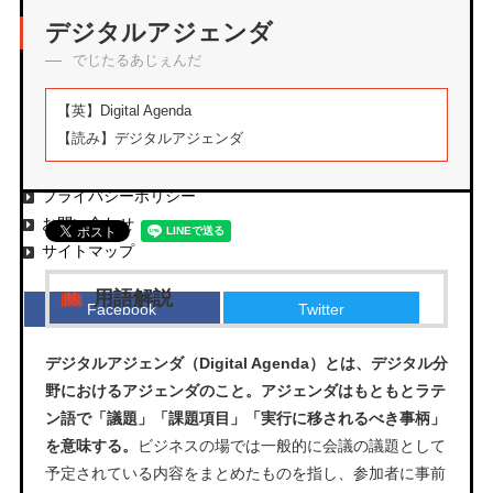
アーカイブ
デジタルアジェンダ
でじたるあじぇんだ
【英】
Digital Agenda
【読み】
デジタルアジェンダ
エムタメについて
運営会社
プライバシーポリシー
お問い合わせ
サイトマップ
用語解説
Facebook
Twitter
デジタルアジェンダ（Digital Agenda）とは、デジタル分
野におけるアジェンダのこと。アジェンダはもともとラテ
ン語で「議題」「課題項目」「実行に移されるべき事柄」
を意味する。
ビジネスの場では一般的に会議の議題として
予定されている内容をまとめたものを指し、参加者に事前