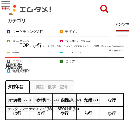
MENU
カテゴリ
マーケティング入門
デザイン
マーテック
コンテンツ
マーケティング入門
デザイン
マーテック
コンテンツマーケ
TOP
か行
＞
＞ カスタマーリレーションシップマネジメント（CRM：Customer Relationship
広告
ソーシャル
Management）
コラム
セミナー
用語集
無料資料DL
タグ
日本語
英語・数字・記号
あ行
か行
さ行
た行
な行
おすすめ (276)
Web制作 (124)
製造業 (82)
戦略 (71)
デジタルマーケティング (68)
SEO対策 (66)
は行
ま行
や行
ら行
わ行
もっと見る