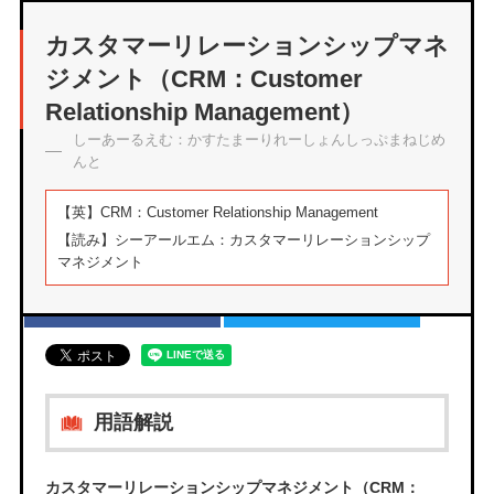
アーカイブ
カスタマーリレーションシップマネ
ジメント（CRM：Customer
Relationship Management）
しーあーるえむ：かすたまーりれーしょんしっぷまねじめ
エムタメについて
んと
運営会社
プライバシーポリシー
【英】
CRM：Customer Relationship Management
お問い合わせ
【読み】
シーアールエム：カスタマーリレーションシップ
サイトマップ
マネジメント
Facebook
Twitter
用語解説
カスタマーリレーションシップマネジメント（CRM：