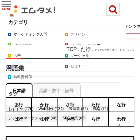
MENU
カテゴリ
マーケティング入門
デザイン
マーテック
コンテンツ
マーケティング入門
デザイン
マーテック
コンテンツマーケ
TOP
た行
＞
＞ デジタルプロセスオートメーション
広告
ソーシャル
コラム
セミナー
用語集
無料資料DL
日本語
英語・数字・記号
タグ
あ行
か行
さ行
た行
な行
おすすめ (276)
Web制作 (124)
製造業 (82)
戦略 (71)
デジタルマーケティング (68)
SEO対策 (66)
は行
ま行
や行
ら行
わ行
もっと見る