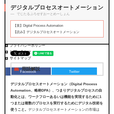
アーカイブ
デジタルプロセスオートメーション
でじたるぷろせすおーとめーしょん
【英】
Digital Process Automation
【読み】
デジタルプロセスオートメーション
エムタメについて
運営会社
プライバシーポリシー
お問い合わせ
サイトマップ
用語解説
Facebook
Twitter
デジタルプロセスオートメーション（Digital Process
Automation、略称DPA）、つまりデジタルプロセスの自
動化とは、ワークフローあるいは機能を実現するために1
つまたは複数のプロセスを実行するためにデジタル技術を
使うこと。
デジタルプロセスオートメーションの市場は