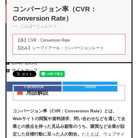
アーカイブ
コンバージョン率（CVR：
Conversion Rate）
こんばーじょんりつ
エムタメについて
【英】
CVR：Conversion Rate
運営会社
【読み】
シーブイアール：コンバージョンレート
プライバシーポリシー
お問い合わせ
サイトマップ
Facebook
Twitter
用語解説
コンバージョン率（CVR：Conversion Rate）とは、
Webサイトの閲覧や資料請求、問い合わせなどを通して企
業との接点を持った見込み顧客のうち、購買など企業が設
定した目標行動に至った人の割合。
たとえば、ウェブサイ