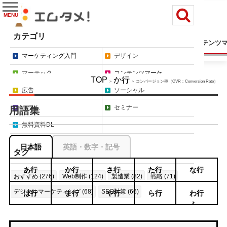
MENU
カテゴリ
マーケティング入門
デザイン
マーテック
コンテンツ
マーケティング入門
デザイン
マーテック
コンテンツマーケ
TOP
か行
＞
＞ コンバージョン率（CVR：Conversion Rate）
広告
ソーシャル
コラム
セミナー
用語集
無料資料DL
日本語
英語・数字・記号
タグ
あ行
か行
さ行
た行
な行
おすすめ (276)
Web制作 (124)
製造業 (82)
戦略 (71)
デジタルマーケティング (68)
SEO対策 (66)
は行
ま行
や行
ら行
わ行
もっと見る