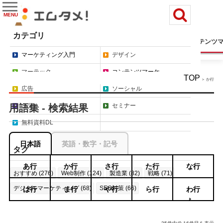
MENU
カテゴリ
マーケティング入門
デザイン
マーテック
コンテンツ
マーケティング入門
デザイン
マーテック
コンテンツマーケ
TOP
＞ か行
広告
ソーシャル
コラム
セミナー
用語集 - 検索結果
無料資料DL
日本語
英語・数字・記号
タグ
あ行
か行
さ行
た行
な行
おすすめ (276)
Web制作 (124)
製造業 (82)
戦略 (71)
デジタルマーケティング (68)
SEO対策 (66)
は行
ま行
や行
ら行
わ行
もっと見る