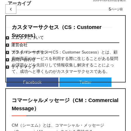
35件中/33-35件目を表示
アーカイブ
5
カスタマーサクセス（CS：Customer
Success）
エムタメについて
運営会社
プライバシーポリシー
カスタマーサクセス（CS：Customer Success）とは、顧
客が商品やサービスを利用する際に生じることがある疑問
お問い合わせ
や課題などを先回りして情報収集し解決することによっ
サイトマップ
て、成功へと導くものがカスタマーサクセスである。
Facebook
Twitter
コマーシャルメッセージ（CM：Commercial
Message）
CM（シーエム）とは、コマーシャル・メッセージ