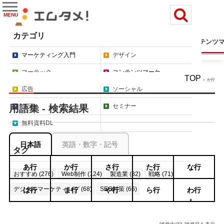
MENU
カテゴリ
マーケティング入門
デザイン
マーテック
コンテンツ
マーケティング入門
デザイン
マーテック
コンテンツマーケ
TOP
＞ か行
広告
ソーシャル
コラム
セミナー
用語集 - 検索結果
無料資料DL
日本語
英語・数字・記号
タグ
あ行
か行
さ行
た行
な行
おすすめ (276)
Web制作 (124)
製造業 (82)
戦略 (71)
デジタルマーケティング (68)
SEO対策 (66)
は行
ま行
や行
ら行
わ行
もっと見る