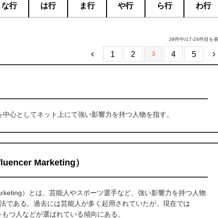
な行
は行
ま行
や行
ら行
わ行
39件中/17-24件目を
1
2
4
5
3
SNSを中心としてネット上にて強い影響力を持つ人物を指す。
cer Marketing）
 Marketing）とは、芸能人やスポーツ選手など、強い影響力を持つ人物
法である。過去には芸能人が多く起用されていたが、現在では
ントをもつ人などが選ばれている傾向にある。