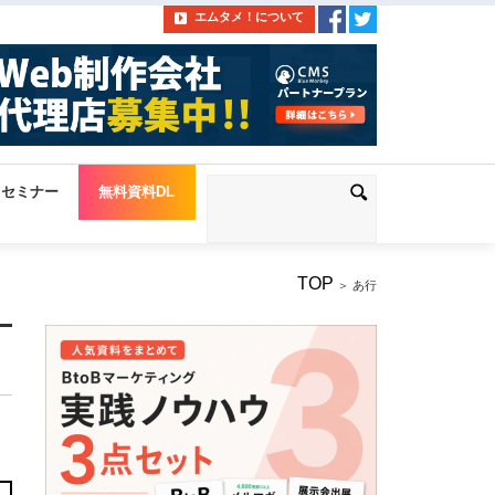
エムタメ！について
セミナー
無料資料DL
TOP
＞ あ行