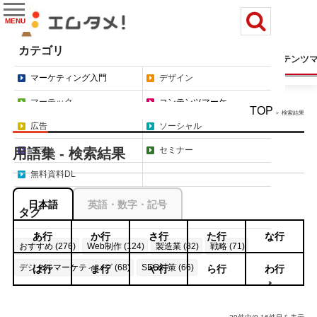
MENU
カテゴリ
マーケティング入門
デザイン
マーテック
コンテンツ
マーケティング入門
デザイン
マーテック
コンテンツマーケ
TOP
＞ 検索結果
広告
ソーシャル
コラム
セミナー
用語集 - 検索結果
無料資料DL
日本語
英語・数字・記号
タグ
あ行
か行
さ行
た行
な行
おすすめ (276)
Web制作 (124)
製造業 (82)
戦略 (71)
デジタルマーケティング (68)
SEO対策 (66)
は行
ま行
や行
ら行
わ行
もっと見る