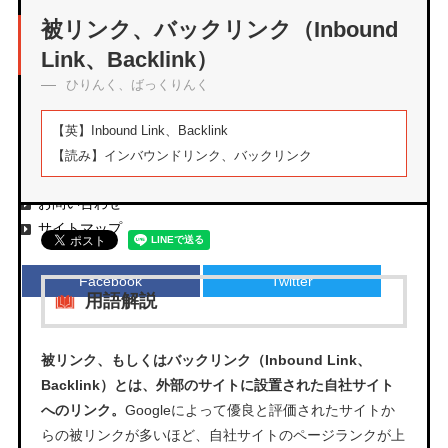
アーカイブ
被リンク、バックリンク（Inbound
Link、Backlink）
ひりんく、ばっくりんく
エムタメについて
【英】
Inbound Link、Backlink
運営会社
【読み】
インバウンドリンク、バックリンク
プライバシーポリシー
お問い合わせ
サイトマップ
Facebook
Twitter
用語解説
被リンク、もしくはバックリンク（Inbound Link、
Backlink）とは、外部のサイトに設置された自社サイト
へのリンク。
Googleによって優良と評価されたサイトか
らの被リンクが多いほど、自社サイトのページランクが上