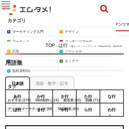
MENU
カテゴリ
マーケティング入門
デザイン
マーテック
コンテンツ
マーケティング入門
デザイン
マーテック
コンテンツマーケ
TOP
は行
＞
＞ 被リンク、バックリンク（Inbound Link、Backlink）
広告
ソーシャル
コラム
セミナー
用語集
無料資料DL
日本語
英語・数字・記号
タグ
あ行
か行
さ行
た行
な行
おすすめ (276)
Web制作 (124)
製造業 (82)
戦略 (71)
デジタルマーケティング (68)
SEO対策 (66)
は行
ま行
や行
ら行
わ行
もっと見る