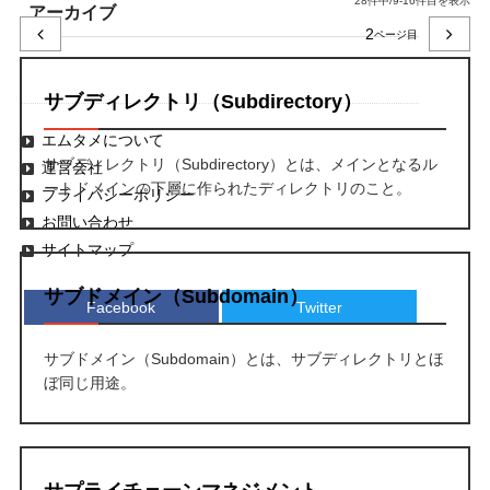
28件中/9-16件目を表示
アーカイブ
2
サブディレクトリ（Subdirectory）
エムタメについて
サブディレクトリ（Subdirectory）とは、メインとなるル
運営会社
ートドメインの下層に作られたディレクトリのこと。
プライバシーポリシー
お問い合わせ
サイトマップ
サブドメイン（Subdomain）
Facebook
Twitter
サブドメイン（Subdomain）とは、サブディレクトリとほ
ぼ同じ用途。