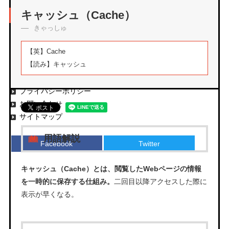
アーカイブ
キャッシュ（Cache）
きゃっしゅ
【英】
Cache
【読み】
キャッシュ
エムタメについて
運営会社
プライバシーポリシー
お問い合わせ
サイトマップ
用語解説
Facebook
Twitter
キャッシュ（Cache）とは、閲覧したWebページの情報
を一時的に保存する仕組み。
二回目以降アクセスした際に
表示が早くなる。