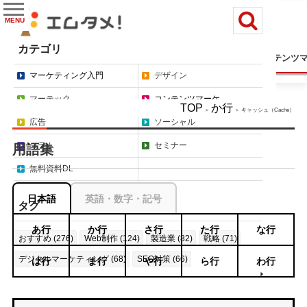
MENU
カテゴリ
マーケティング入門
デザイン
マーテック
コンテンツ
マーケティング入門
デザイン
マーテック
コンテンツマーケ
TOP
か行
＞
＞ キャッシュ（Cache）
広告
ソーシャル
コラム
セミナー
用語集
無料資料DL
日本語
英語・数字・記号
タグ
あ行
か行
さ行
た行
な行
おすすめ (276)
Web制作 (124)
製造業 (82)
戦略 (71)
デジタルマーケティング (68)
SEO対策 (66)
は行
ま行
や行
ら行
わ行
もっと見る